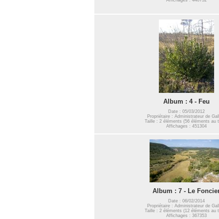
Album : 4 - Feu
Date : 05/03/2012
Propriétaire : Administrateur de Gal
Taille : 2 éléments (56 éléments au t
Affichages : 451304
Album : 7 - Le Foncie
Date : 06/02/2014
Propriétaire : Administrateur de Gal
Taille : 2 éléments (12 éléments au t
Affichages : 367353