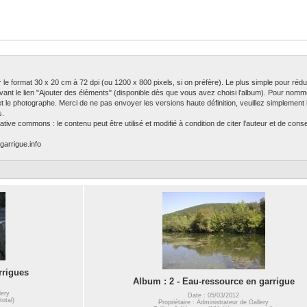
ser le format 30 x 20 cm à 72 dpi (ou 1200 x 800 pixels, si on préfère). Le plus simple pour rédu
ivant le lien "Ajouter des éléments" (disponible dès que vous avez choisi l'album). Pour nomm
 et le photographe. Merci de ne pas envoyer les versions haute définition, veuillez simplement in
s.
tive commons : le contenu peut être utilisé et modifié à condition de citer l'auteur et de con
garrigue.info
rrigues
Album : 2 - Eau-ressource en garrigue
lery
Date : 05/03/2012
total)
Propriétaire : Administrateur de Gallery