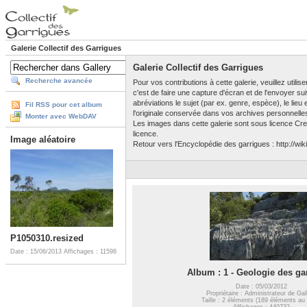
Galerie Collectif des Garrigues
Galerie Collectif des Garrigues
Recherche avancée
Pour vos contributions à cette galerie, veuillez utili
c'est de faire une capture d'écran et de l'envoyer su
abréviations le sujet (par ex. genre, espèce), le lieu
Fil RSS pour cet album
l'originale conservée dans vos archives personnelle
Monter avec WebDAV
Les images dans cette galerie sont sous licence Crea
licence.
Image aléatoire
Retour vers l'Encyclopédie des garrigues : http://wiki
P1050310.resized
Date : 15/06/2013
Affichages : 11598
Album : 1 - Geologie des ga
Date : 05/03/2012
Propriétaire : Administrateur de Gal
Taille : 2 éléments (189 éléments au 
Affichages : 440732