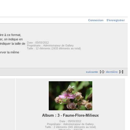
Connexion
S'enregistrer
ire à ce format,
er, on indique en
Date : 05/03/2012
diquer la taille de
Propriétaire : Administrateur de Gallery
Taille : 12 éléments (2433 éléments au total)
server la même
suivante
dernière
Album : 3 - Faune-Flore-Milieux
Date : 05/03/2012
Propriétaire : Administrateur de Gallery
Taille : 2 éléments (341 éléments au total)
Affichages : 540728