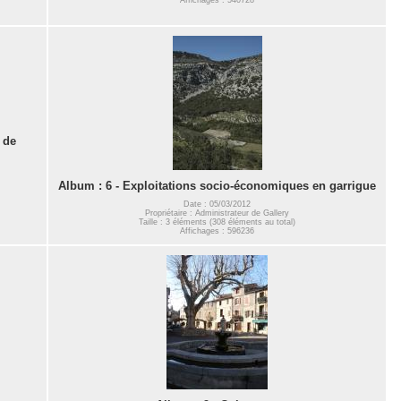
 de
Album : 6 - Exploitations socio-économiques en garrigue
Date : 05/03/2012
Propriétaire : Administrateur de Gallery
Taille : 3 éléments (308 éléments au total)
Affichages : 596236