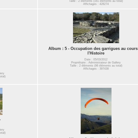
Taille : 2 éléments (161 éléments au total)
Affichages : 428274
Album : 5 - Occupation des garrigues au cours
l'Histoire
Date : 05/03/2012
Propriétaire : Administrateur de Gallery
Taille : 2 éléments (96 éléments au total)
Affichages : 397438
lery
otal)
r
lery
otal)