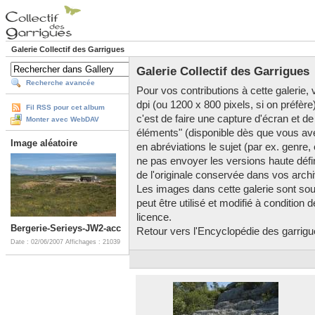
Galerie Collectif des Garrigues
Galerie Collectif des Garrigues
Recherche avancée
Pour vos contributions à cette galerie, v
dpi (ou 1200 x 800 pixels, si on préfère
Fil RSS pour cet album
c'est de faire une capture d'écran et de
Monter avec WebDAV
éléments" (disponible dès que vous av
Image aléatoire
en abréviations le sujet (par ex. genre,
ne pas envoyer les versions haute défini
de l'originale conservée dans vos arch
Les images dans cette galerie sont so
peut être utilisé et modifié à condition
licence.
Bergerie-Serieys-JW2-acc
Retour vers l'Encyclopédie des garrigues
Date : 02/06/2007
Affichages : 21039