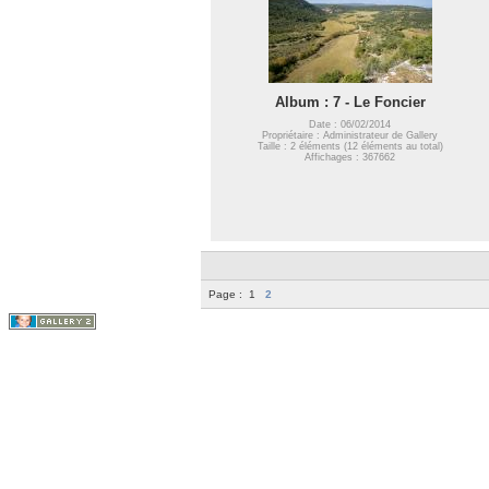
Album : 7 - Le Foncier
Date : 06/02/2014
Propriétaire : Administrateur de Gallery
Taille : 2 éléments (12 éléments au total)
Affichages : 367662
Page :
1
2