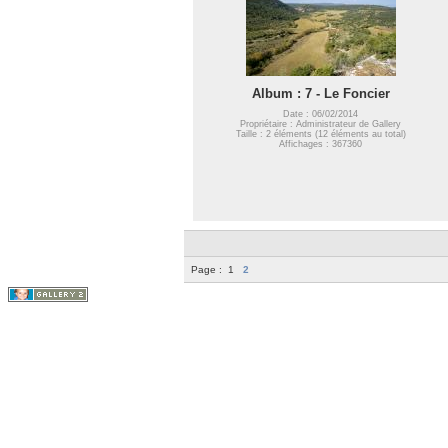
Album : 7 - Le Foncier
Date : 06/02/2014
Propriétaire : Administrateur de Gallery
Taille : 2 éléments (12 éléments au total)
Affichages : 367360
Page :
1
2