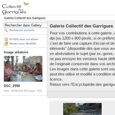
Galerie Collectif des Garrigues
Galerie Collectif des Garrigues
Recherche avancée
Pour vos contributions à cette galerie, v
dpi (ou 1200 x 800 pixels, si on préfère
Fil RSS pour cet album
c'est de faire une capture d'écran et de
Monter avec WebDAV
éléments" (disponible dès que vous av
Image aléatoire
en abréviations le sujet (par ex. genre,
ne pas envoyer les versions haute défini
de l'originale conservée dans vos arch
Les images dans cette galerie sont so
peut être utilisé et modifié à condition
licence.
Retour vers l'Encyclopédie des garrigues
DSC_2998
Date : 28/09/2016
Affichages : 6111