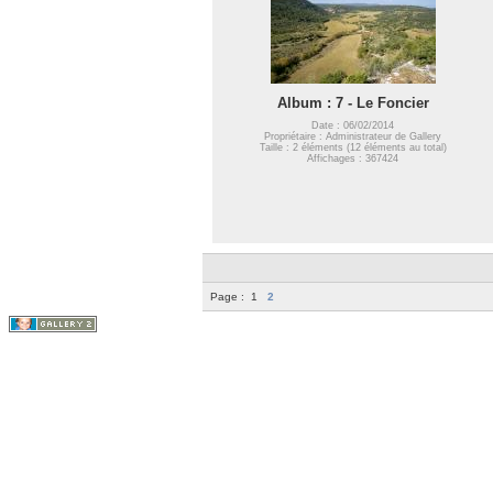
Album : 7 - Le Foncier
Date : 06/02/2014
Propriétaire : Administrateur de Gallery
Taille : 2 éléments (12 éléments au total)
Affichages : 367424
Page :
1
2