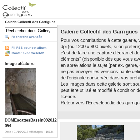
Galerie Collectif des Garrigues
Galerie Collectif des Garrigues
Recherche avancée
Pour vos contributions à cette galerie, v
dpi (ou 1200 x 800 pixels, si on préfère
Fil RSS pour cet album
c'est de faire une capture d'écran et de
Monter avec WebDAV
éléments" (disponible dès que vous av
Image aléatoire
en abréviations le sujet (par ex. genre,
ne pas envoyer les versions haute défini
de l'originale conservée dans vos arch
Les images dans cette galerie sont so
peut être utilisé et modifié à condition
licence.
Retour vers l'Encyclopédie des garrigues
DOMEscattesBassin092012
054
Date : 01/10/2012
Affichages : 16734