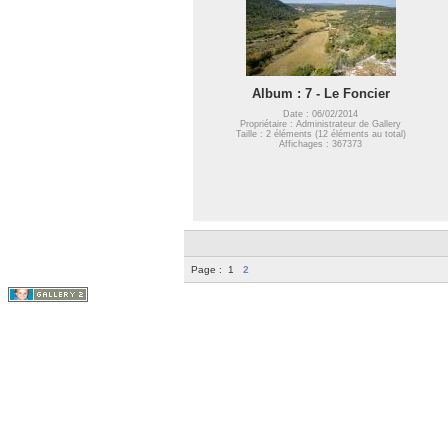
Album : 7 - Le Foncier
Date : 06/02/2014
Propriétaire : Administrateur de Gallery
Taille : 2 éléments (12 éléments au total)
Affichages : 367373
Page :
1
2