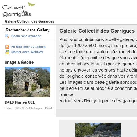
Galerie Collectif des Garrigues
Galerie Collectif des Garrigues
Recherche avancée
Pour vos contributions à cette galerie, v
dpi (ou 1200 x 800 pixels, si on préfère
Fil RSS pour cet album
c'est de faire une capture d'écran et de
Monter avec WebDAV
éléments" (disponible dès que vous av
Image aléatoire
en abréviations le sujet (par ex. genre,
ne pas envoyer les versions haute défini
de l'originale conservée dans vos arch
Les images dans cette galerie sont so
peut être utilisé et modifié à condition
licence.
Retour vers l'Encyclopédie des garrigues
D418 Nimes 001
Date : 13/03/2015
Affichages : 15361