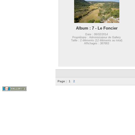
Album : 7 - Le Foncier
Date : 06/02/2014
Propriétaire : Administrateur de Gallery
Taille : 2 éléments (12 éléments au total)
Affichages : 367663
Page :
1
2