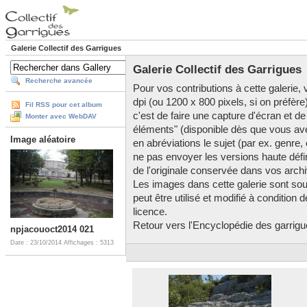
Galerie Collectif des Garrigues
Galerie Collectif des Garrigues
Recherche avancée
Pour vos contributions à cette galerie, v
dpi (ou 1200 x 800 pixels, si on préfère
Fil RSS pour cet album
c'est de faire une capture d'écran et de
Monter avec WebDAV
éléments" (disponible dès que vous av
Image aléatoire
en abréviations le sujet (par ex. genre,
ne pas envoyer les versions haute défini
de l'originale conservée dans vos arch
Les images dans cette galerie sont so
peut être utilisé et modifié à condition
licence.
Retour vers l'Encyclopédie des garrigues
npjacouoct2014 021
Date : 23/10/2014
Affichages : 5313