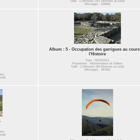
Taille : 2 éléments (161 éléments au total)
Affichages : 429944
Album : 5 - Occupation des garrigues au cours
l'Histoire
Date : 05/03/2012
Propriétaire : Administrateur de Gallery
Taille : 2 éléments (96 éléments au total)
Affichages : 397802
lery
otal)
r
lery
otal)