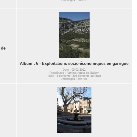
 de
Album : 6 - Exploitations socio-économiques en garrigue
Date : 05/03/2012
Propriétaire : Administrateur de Gallery
Taille : 3 éléments (308 éléments au total)
Affichages : 596775