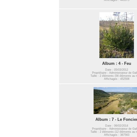
Album : 4 - Feu
Date : 05/03/2012
Propriétaire : Administrateur de Gal
Taille : 2 éléments (56 éléments au t
Affichages : 452508
Album : 7 - Le Foncie
Date : 06/02/2014
Propriétaire : Administrateur de Gal
Taille : 2 éléments (12 éléments au t
Affichages : 367563