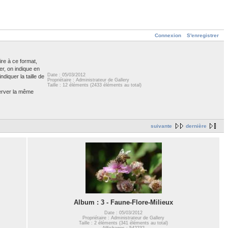
Connexion
S'enregistrer
ire à ce format,
er, on indique en
Date : 05/03/2012
diquer la taille de
Propriétaire : Administrateur de Gallery
Taille : 12 éléments (2433 éléments au total)
server la même
suivante
dernière
Album : 3 - Faune-Flore-Milieux
Date : 05/03/2012
Propriétaire : Administrateur de Gallery
Taille : 2 éléments (341 éléments au total)
Affichages : 542232