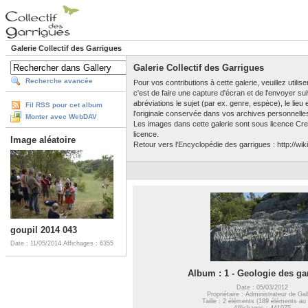
Galerie Collectif des Garrigues
Galerie Collectif des Garrigues
Recherche avancée
Pour vos contributions à cette galerie, veuillez utili
c'est de faire une capture d'écran et de l'envoyer su
abréviations le sujet (par ex. genre, espèce), le lieu
Fil RSS pour cet album
l'originale conservée dans vos archives personnelle
Monter avec WebDAV
Les images dans cette galerie sont sous licence Crea
licence.
Image aléatoire
Retour vers l'Encyclopédie des garrigues : http://wiki
goupil 2014 043
Date : 11/05/2014
Affichages : 6355
Album : 1 - Geologie des ga
Date : 05/03/2012
Propriétaire : Administrateur de Gal
Taille : 2 éléments (189 éléments au 
Affichages : 441075