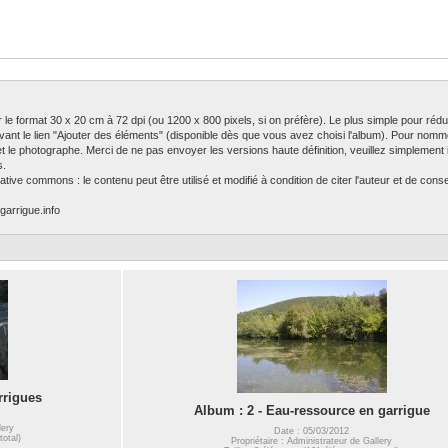
ser le format 30 x 20 cm à 72 dpi (ou 1200 x 800 pixels, si on préfère). Le plus simple pour rédu
ivant le lien "Ajouter des éléments" (disponible dès que vous avez choisi l'album). Pour nomm
 et le photographe. Merci de ne pas envoyer les versions haute définition, veuillez simplement in
s.
tive commons : le contenu peut être utilisé et modifié à condition de citer l'auteur et de con
garrigue.info
rrigues
Album : 2 - Eau-ressource en garrigue
lery
Date : 05/03/2012
total)
Propriétaire : Administrateur de Gallery