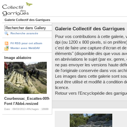
Galerie Collectif des Garrigues
Galerie Collectif des Garrigues
Recherche avancée
Pour vos contributions à cette galerie, v
dpi (ou 1200 x 800 pixels, si on préfère
Fil RSS pour cet album
c'est de faire une capture d'écran et de
Monter avec WebDAV
éléments" (disponible dès que vous av
Image aléatoire
en abréviations le sujet (par ex. genre,
ne pas envoyer les versions haute défini
de l'originale conservée dans vos arch
Les images dans cette galerie sont so
peut être utilisé et modifié à condition
licence.
Retour vers l'Encyclopédie des garrigues
Courbessac_Escattes-009-
Font l'Abbé.resized
Date : 09/03/2013
Affichages : 16688