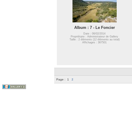
Album : 7 - Le Foncier
Date : 06/02/2014
Propriétaire : Administrateur de Gallery
Taille : 2 éléments (12 éléments au total)
Affichages : 367501
Page :
1
2