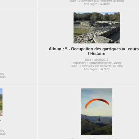
Taille : 2 éléments (161 éléments au total)
Affichages : 428499
Album : 5 - Occupation des garrigues au cours
l'Histoire
Date : 05/03/2012
Propriétaire : Administrateur de Gallery
Taille : 2 éléments (96 éléments au total)
Affichages : 397473
lery
otal)
r
lery
otal)