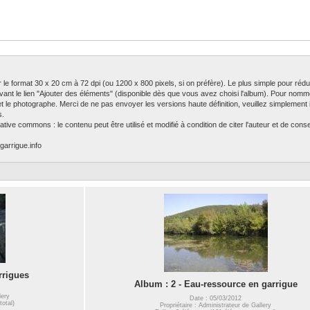
ser le format 30 x 20 cm à 72 dpi (ou 1200 x 800 pixels, si on préfère). Le plus simple pour rédu
ivant le lien "Ajouter des éléments" (disponible dès que vous avez choisi l'album). Pour nomm
 et le photographe. Merci de ne pas envoyer les versions haute définition, veuillez simplement in
s.
tive commons : le contenu peut être utilisé et modifié à condition de citer l'auteur et de con
garrigue.info
rrigues
Album : 2 - Eau-ressource en garrigue
lery
Date : 05/03/2012
total)
Propriétaire : Administrateur de Gallery