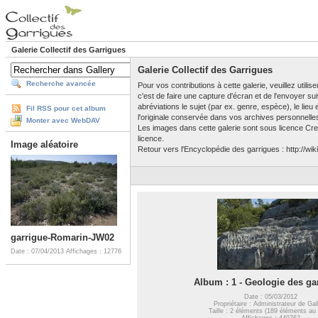
Galerie Collectif des Garrigues
Galerie Collectif des Garrigues
Recherche avancée
Pour vos contributions à cette galerie, veuillez utili
c'est de faire une capture d'écran et de l'envoyer su
abréviations le sujet (par ex. genre, espèce), le lieu
Fil RSS pour cet album
l'originale conservée dans vos archives personnelle
Monter avec WebDAV
Les images dans cette galerie sont sous licence Crea
licence.
Image aléatoire
Retour vers l'Encyclopédie des garrigues : http://wiki
garrigue-Romarin-JW02
Date : 07/04/2013
Affichages : 12776
Album : 1 - Geologie des ga
Date : 05/03/2012
Propriétaire : Administrateur de Gal
Taille : 2 éléments (189 éléments au 
Affichages : 440762