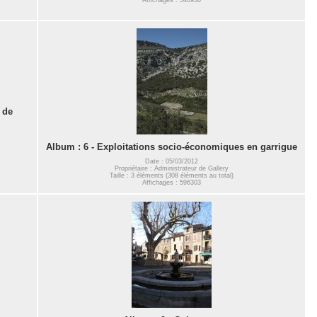
 de
Album : 6 - Exploitations socio-économiques en garrigue
Date : 05/03/2012
Propriétaire : Administrateur de Gallery
Taille : 3 éléments (308 éléments au total)
Affichages : 596303