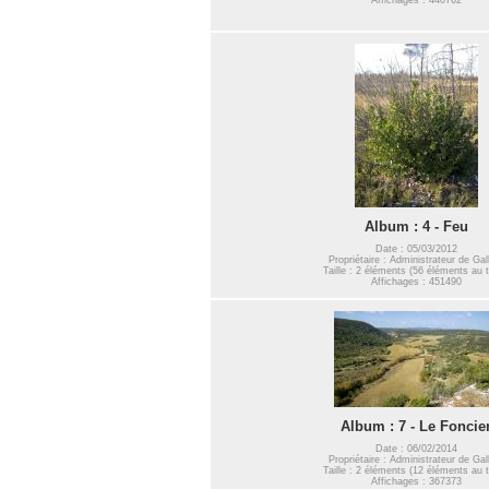
Album : 4 - Feu
Date : 05/03/2012
Propriétaire : Administrateur de Gal
Taille : 2 éléments (56 éléments au t
Affichages : 451490
Album : 7 - Le Foncie
Date : 06/02/2014
Propriétaire : Administrateur de Gal
Taille : 2 éléments (12 éléments au t
Affichages : 367373