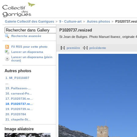
Galerie Collectif des Garrigues
9 - Culture-art
Autres photos
P1020737.res
P1020737.resized
Recherche avancée
St Jean de Buèges. Photo Manuel Ibanez, originale 
Fil RSS pour cette photo
première
précédente
Lancer un diaporama
Lancer un diaporama (plein
écran)
Autres photos
1. MI_P1010407
...
15. Paillasses-...
16. carnaval-Po...
17. P1020736.re...
18. P1020737.re...
19. P1020739.re...
20. P1020784
21. chapelle-St...
Image aléatoire