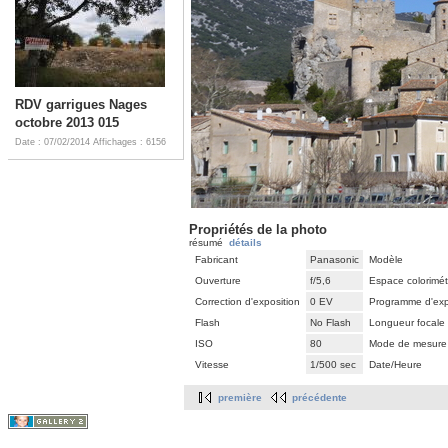
RDV garrigues Nages
octobre 2013 015
Date : 07/02/2014
Affichages : 6156
Propriétés de la photo
résumé
détails
Fabricant
Panasonic
Modèle
Ouverture
f/5,6
Espace colorimét
Correction d'exposition
0 EV
Programme d'exp
Flash
No Flash
Longueur focale
ISO
80
Mode de mesure
Vitesse
1/500 sec
Date/Heure
première
précédente