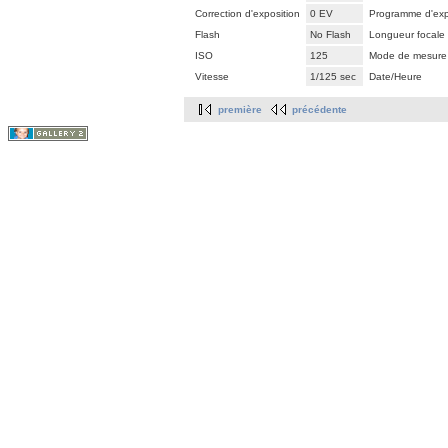
Correction d'exposition
0 EV
Programme d'exp
Flash
No Flash
Longueur focale
ISO
125
Mode de mesure
Vitesse
1/125 sec
Date/Heure
première
précédente