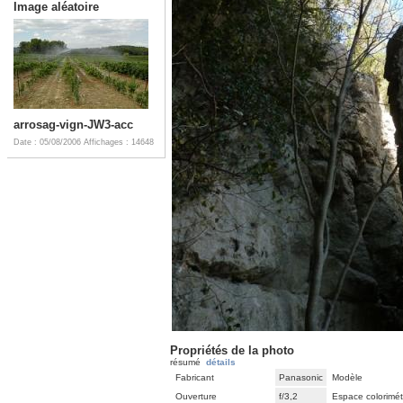
Image aléatoire
arrosag-vign-JW3-acc
Date : 05/08/2006
Affichages : 14648
Propriétés de la photo
résumé
détails
Fabricant
Panasonic
Modèle
Ouverture
f/3,2
Espace colorimét