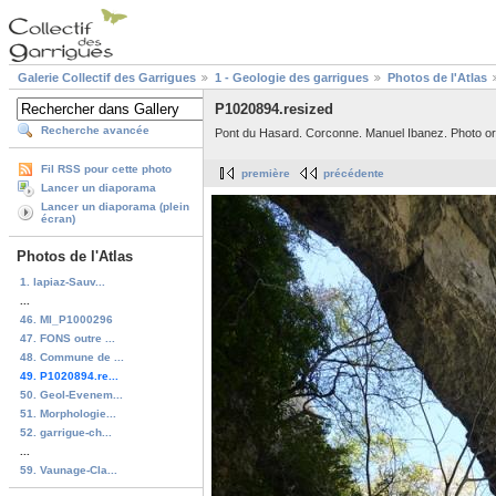
Galerie Collectif des Garrigues
1 - Geologie des garrigues
Photos de l'Atlas
P1020894.resized
Recherche avancée
Pont du Hasard. Corconne. Manuel Ibanez. Photo or
Fil RSS pour cette photo
première
précédente
Lancer un diaporama
Lancer un diaporama (plein
écran)
Photos de l'Atlas
1. lapiaz-Sauv...
...
46. MI_P1000296
47. FONS outre ...
48. Commune de ...
49. P1020894.re...
50. Geol-Evenem...
51. Morphologie...
52. garrigue-ch...
...
59. Vaunage-Cla...