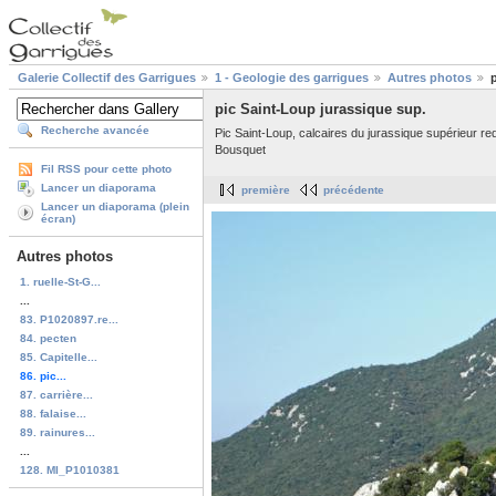
Galerie Collectif des Garrigues
1 - Geologie des garrigues
Autres photos
pic Saint-Loup jurassique sup.
Recherche avancée
Pic Saint-Loup, calcaires du jurassique supérieur red
Bousquet
Fil RSS pour cette photo
Lancer un diaporama
première
précédente
Lancer un diaporama (plein
écran)
Autres photos
1. ruelle-St-G...
...
83. P1020897.re...
84. pecten
85. Capitelle...
86. pic...
87. carrière...
88. falaise...
89. rainures...
...
128. MI_P1010381