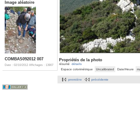
Image aléatoire
COMBAS092012 007
Propriétés de la photo
résumé
détails
Date : 02/10/2012
Affichages : 13907
Espace colorimétrique
Uncalibrated
Date/Heure
ma
première
précédente