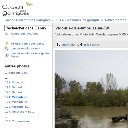
Galerie Collectif des Garrigues
2 - Eau-ressource en garrigue
Autres photos
Vidourle-crue-Ambrussum-JW
Recherche avancée
Vidourle en crue. Photo John Walsh, originale 6000 x
Fil RSS pour cette photo
première
précédente
Lancer un diaporama
Lancer un diaporama (plein
écran)
Autres photos
1. aqueduc-Cas...
...
121. Valat de...
122. Sauve1
123. Sauve2
124. Vidourle-cr...
125. Vidourle-cr...
126. Vidourle-cr...
127. Ambrussm-po...
...
133. Yorgues-cru...