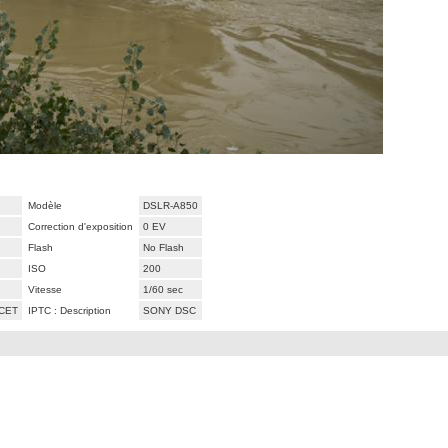
Modèle
DSLR-A850
Correction d'exposition
0 EV
Flash
No Flash
ISO
200
Vitesse
1/60 sec
 CET
IPTC : Description
SONY DSC