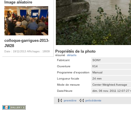
Image aléatoire
colloque-garrigues-2013-
JW28
Propriétés de la photo
Date : 19/11/2013
Affichages : 18939
résumé
détails
Fabricant
SONY
Ouverture
f/14
Programme d'exposition
Manual
Longueur focale
24 mm
Mode de mesure
Center Weighted Average
Date/Heure
dim. 06 nov. 2011 12:07:27
première
précédente