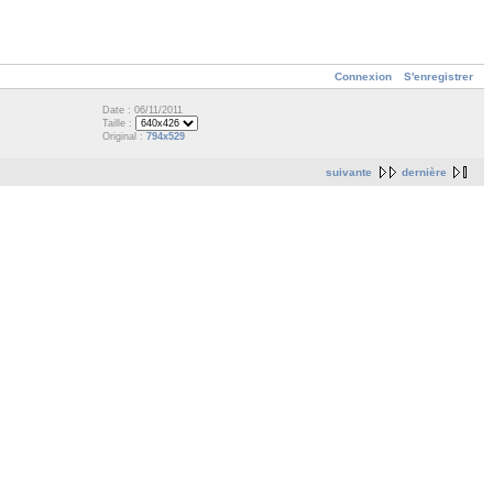
Connexion
S'enregistrer
Date : 06/11/2011
Taille :
Original :
794x529
suivante
dernière