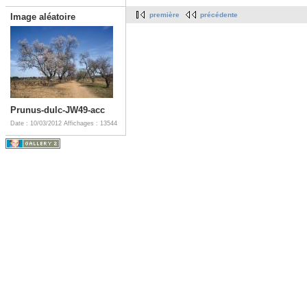
première
précédente
Image aléatoire
Prunus-dulc-JW49-acc
Date : 10/03/2012
Affichages : 13544