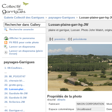
Galerie Collectif des Garrigues
paysages-Garrigues
Lussan-plaine-garr-hg-
Lussan-plaine-garr-hg-JW
Recherche avancée
plaine et garrigue, Lussan. Photo John Walsh, origi
Afficher le panorama
première
précédente
Fil RSS pour cette photo
Lancer un diaporama
Lancer un diaporama (plein
écran)
paysages-Garrigues
1. 08-Coufines...
...
20. MI_P1010747
21. chenaie-bl-...
22. grotte-gorg...
23. Lussan-plai...
24. Gardiole-Nr-JW
Propriétés de la photo
25. Gardiole-S-JW
résumé
détails
26. St-Series-JW
Fabricant
NIKON CORPORATION
Mod
...
Espace colorimétrique
Uncalibrated
Date
44. Garrigue-ci...