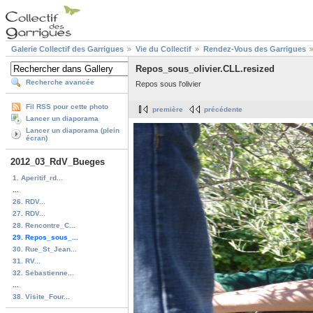
Galerie Collectif des Garrigues
Vie du Collectif
Rendez-Vous des Garrigues
Repos_sous_olivier.CLL.resized
Recherche avancée
Repos sous l'olivier
Fil RSS pour cette photo
première
précédente
Lancer un diaporama
Lancer un diaporama (plein
écran)
2012_03_RdV_Bueges
1. Aperitif_rd...
...
26. RDV...
27. RDV...
28. Rencontre_C...
29. Repos_sous_...
30. Rue_St_Jean...
31. RV...
32. Sebastienne...
...
38. Visite_Four...