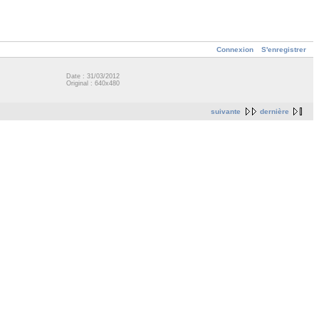
Connexion
S'enregistrer
Date : 31/03/2012
Original : 640x480
suivante
dernière