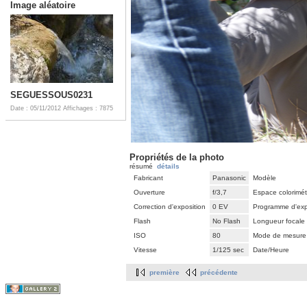
Image aléatoire
SEGUESSOUS0231
Date : 05/11/2012
Affichages : 7875
Propriétés de la photo
résumé
détails
Fabricant
Panasonic
Modèle
Ouverture
f/3,7
Espace colorimét
Correction d'exposition
0 EV
Programme d'exp
Flash
No Flash
Longueur focale
ISO
80
Mode de mesure
Vitesse
1/125 sec
Date/Heure
première
précédente