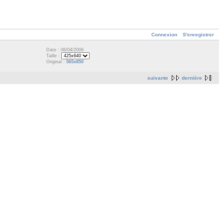
Connexion
S'enregistrer
Date : 06/04/2006
Taille :
Original :
565x850
suivante
dernière