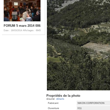
FORUM 5 mars 2014 006
Date : 18/03/2014
Affichages : 6945
Propriétés de la photo
résumé
détails
Fabricant
NIKON CORPORATION
Ouverture
f/11