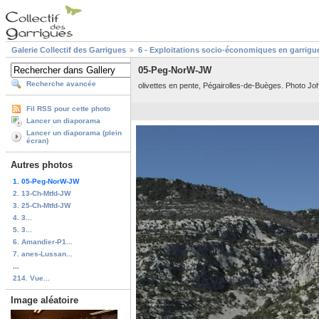
Galerie Collectif des Garrigues
6 - Exploitations socio-économiques en garrigu
05-Peg-NorW-JW
Recherche avancée
olivettes en pente, Pégairolles-de-Buèges. Photo Jo
Fil RSS pour cette photo
Lancer un diaporama
Lancer un diaporama (plein
écran)
Autres photos
1. 05-Peg-NorW-JW
2. 13-Ch-Mtfd-JW
3. 25-Ch-Mtfd-JW
4. 3...
5. 3...
6. Amandier-P1...
7. anes-Lussan...
...
214. Vue...
Image aléatoire