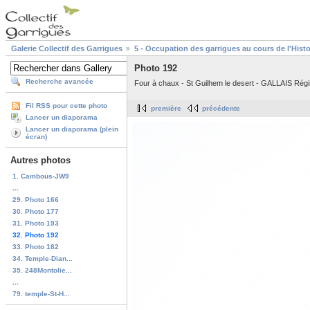
Galerie Collectif des Garrigues
5 - Occupation des garrigues au cours de l'Histo
Photo 192
Recherche avancée
Four à chaux - St Guilhem le desert - GALLAIS Régi
Fil RSS pour cette photo
première
précédente
Lancer un diaporama
Lancer un diaporama (plein
écran)
Autres photos
1. Cambous-JW9
...
29. Photo 166
30. Photo 177
31. Photo 193
32. Photo 192
33. Photo 182
34. Temple-Dian...
35. 248Montolie...
...
79. temple-St-H...