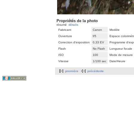
Propriétés de la photo
résumé
détails
Fabricant
Canon
Modèle
Ouverture
f/5
Espace colorimét
Correction d'exposition
0,33 EV
Programme d'expo
Flash
No Flash
Longueur focale
ISO
100
Mode de mesure
Vitesse
1/100 sec
Date/Heure
première
précédente