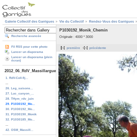
Galerie Collectif des Garrigues
Vie du Collectif
Rendez-Vous des Garrigues
P1030192_Monik_Chemin
Recherche avancée
Originale : 4000 * 3000
Fil RSS pour cette photo
première
précédente
Lancer un diaporama
Lancer un diaporama (plein
écran)
2012_06_RdV_Massillargues
1. RdV-Coll-9j...
...
26. Leg_saisons...
27. Luc_canyon_...
28. THym_rdv_juin
29. P1030192_Mo...
30. P1030192_Mo...
31. P1030190_Monik
32. P1030185_Mo...
...
42. OSM_Massill...