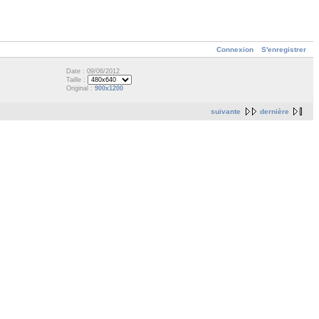
Connexion
S'enregistrer
Date : 09/06/2012
Taille :
Original :
900x1200
suivante
dernière