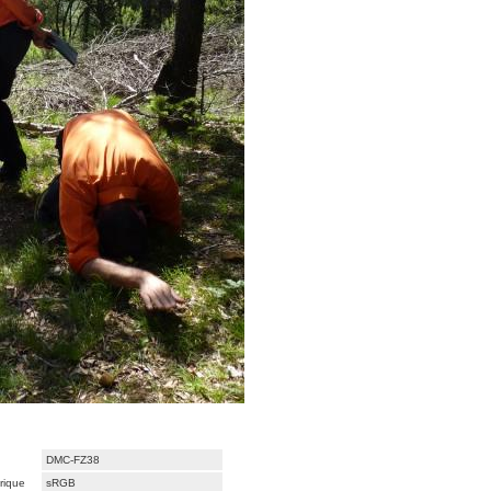
DMC-FZ38
rique
sRGB