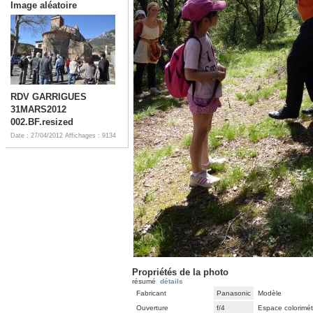
Image aléatoire
RDV GARRIGUES
31MARS2012
002.BF.resized
Date : 27/04/2012
Affichages : 9134
Propriétés de la photo
résumé
détails
Fabricant
Panasonic
Modèle
Ouverture
f/4
Espace colorimét