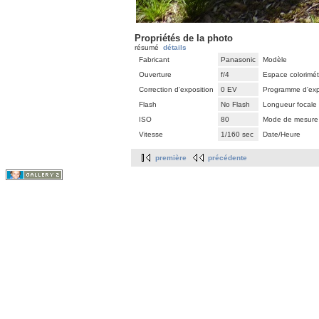
Propriétés de la photo
résumé
détails
Fabricant
Panasonic
Modèle
Ouverture
f/4
Espace colorimét
Correction d'exposition
0 EV
Programme d'exp
Flash
No Flash
Longueur focale
ISO
80
Mode de mesure
Vitesse
1/160 sec
Date/Heure
première
précédente