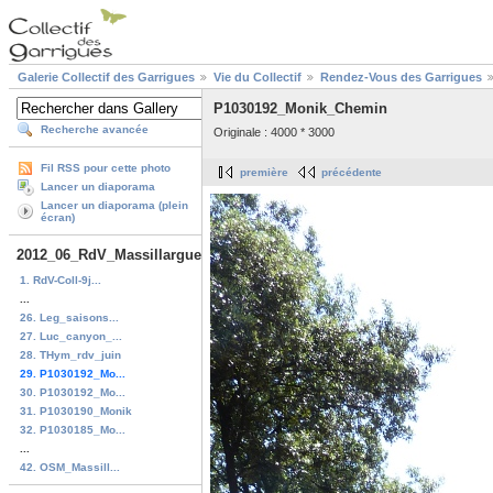
Galerie Collectif des Garrigues
Vie du Collectif
Rendez-Vous des Garrigues
P1030192_Monik_Chemin
Recherche avancée
Originale : 4000 * 3000
Fil RSS pour cette photo
première
précédente
Lancer un diaporama
Lancer un diaporama (plein
écran)
2012_06_RdV_Massillargues
1. RdV-Coll-9j...
...
26. Leg_saisons...
27. Luc_canyon_...
28. THym_rdv_juin
29. P1030192_Mo...
30. P1030192_Mo...
31. P1030190_Monik
32. P1030185_Mo...
...
42. OSM_Massill...