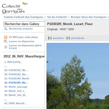
Galerie Collectif des Garrigues
Vie du Collectif
Rendez-Vous des Garrigues
P1030185_Monik_Lezart_Fleur
Recherche avancée
Originale : 4000 * 3000
Fil RSS pour cette photo
première
précédente
Lancer un diaporama
Lancer un diaporama (plein
écran)
2012_06_RdV_Massillargues
1. RdV-Coll-9j...
...
29. P1030192_Mo...
30. P1030192_Mo...
31. P1030190_Monik
32. P1030185_Mo...
33. Monik_paysage
34. Monik_Gui_t...
35. Monik_Gui_M...
...
42. OSM_Massill...