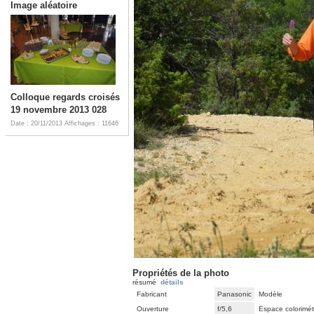
Image aléatoire
Colloque regards croisés
19 novembre 2013 028
Date : 20/11/2013
Affichages : 11646
Propriétés de la photo
résumé
détails
Fabricant
Panasonic
Modèle
Ouverture
f/5,6
Espace colorimét