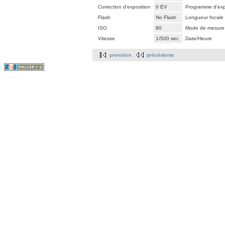
Correction d'exposition
0 EV
Programme d'exp
Flash
No Flash
Longueur focale
ISO
80
Mode de mesure
Vitesse
1/500 sec
Date/Heure
première
précédente