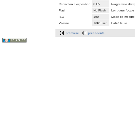
Correction d'exposition
0 EV
Programme d'exp
Flash
No Flash
Longueur focale
ISO
100
Mode de mesure
Vitesse
1/320 sec
Date/Heure
première
précédente