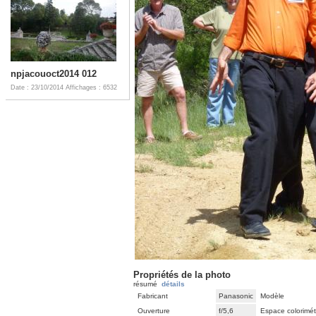
npjacouoct2014 012
Date : 23/10/2014
Affichages : 6532
Propriétés de la photo
résumé
détails
Fabricant
Panasonic
Modèle
Ouverture
f/5,6
Espace colorimét