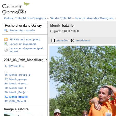
Galerie Collectif des Garrigues
Vie du Collectif
Rendez-Vous des Garrigues
Monik_bataille
Recherche avancée
Originale : 4000 * 3000
Fil RSS pour cette photo
première
précédente
Lancer un diaporama
Lancer un diaporama (plein
écran)
2012_06_RdV_Massillargues
1. RdV-Coll-9j...
...
36. Monik_groupe_1
37. Monik_groupe
38. Monik_Georg...
39. Monik_Duo_1
40. Monik_Benja...
41. Monik_bataille
42. OSM_Massill...
Image aléatoire