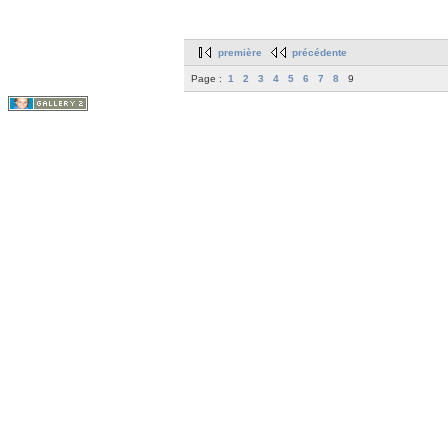
première
précédente
Page :
1
2
3
4
5
6
7
8
9