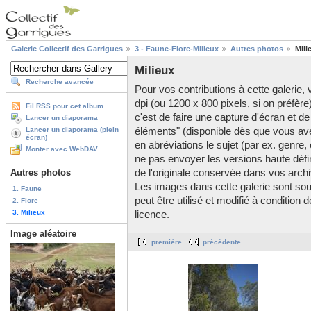
Galerie Collectif des Garrigues
3 - Faune-Flore-Milieux
Autres photos
Mili
Milieux
Recherche avancée
Pour vos contributions à cette galerie, v
dpi (ou 1200 x 800 pixels, si on préfère
Fil RSS pour cet album
c'est de faire une capture d'écran et de
Lancer un diaporama
éléments" (disponible dès que vous av
Lancer un diaporama (plein
écran)
en abréviations le sujet (par ex. genre,
Monter avec WebDAV
ne pas envoyer les versions haute défini
de l'originale conservée dans vos arch
Autres photos
Les images dans cette galerie sont so
1. Faune
peut être utilisé et modifié à condition
2. Flore
3. Milieux
licence.
Image aléatoire
première
précédente