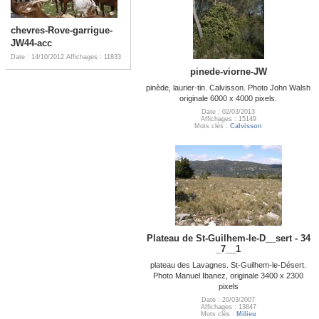
chevres-Rove-garrigue-
JW44-acc
Date : 14/10/2012
Affichages : 11833
pinede-viorne-JW
pinède, laurier-tin. Calvisson. Photo John Walsh
originale 6000 x 4000 pixels.
Date : 02/03/2013
Affichages : 15149
Mots clés :
Calvisson
Plateau de St-Guilhem-le-D__sert - 34
_7__1
plateau des Lavagnes. St-Guilhem-le-Désert.
Photo Manuel Ibanez, originale 3400 x 2300
pixels
Date : 20/03/2007
Affichages : 13847
Mots clés :
Milieu