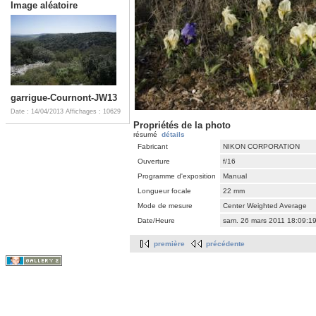
Image aléatoire
garrigue-Cournont-JW13
Date : 14/04/2013
Affichages : 10629
Propriétés de la photo
résumé
détails
Fabricant
NIKON CORPORATION
Ouverture
f/16
Programme d'exposition
Manual
Longueur focale
22 mm
Mode de mesure
Center Weighted Average
Date/Heure
sam. 26 mars 2011 18:09:1
première
précédente