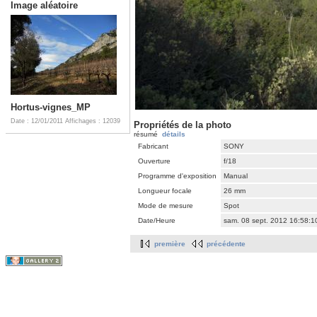
Image aléatoire
Hortus-vignes_MP
Date : 12/01/2011
Affichages : 12039
Propriétés de la photo
résumé
détails
Fabricant
SONY
Ouverture
f/18
Programme d'exposition
Manual
Longueur focale
26 mm
Mode de mesure
Spot
Date/Heure
sam. 08 sept. 2012 16:58:
première
précédente