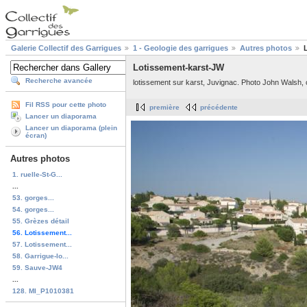
Galerie Collectif des Garrigues
1 - Geologie des garrigues
Autres photos
Lotissement-karst-JW
Recherche avancée
lotissement sur karst, Juvignac. Photo John Walsh, o
Fil RSS pour cette photo
première
précédente
Lancer un diaporama
Lancer un diaporama (plein
écran)
Autres photos
1. ruelle-St-G...
...
53. gorges...
54. gorges...
55. Grèzes détail
56. Lotissement...
57. Lotissement...
58. Garrigue-lo...
59. Sauve-JW4
...
128. MI_P1010381