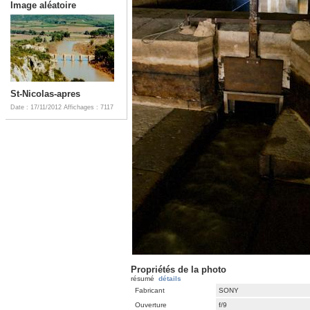
Image aléatoire
St-Nicolas-apres
Date : 17/11/2012
Affichages : 7117
Propriétés de la photo
résumé
détails
Fabricant
SONY
Ouverture
f/9