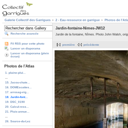
Galerie Collectif des Garrigues
2 - Eau-ressource en garrigue
Photos de l'Atl
Jardin-fontaine-Nimes-JW12
Recherche avancée
Jardin de la fontaine, Nîmes. Photo John Walsh, orig
Fil RSS pour cette photo
première
précédente
Lancer un diaporama
Lancer un diaporama (plein
écran)
Photos de l'Atlas
1. plaine-plui...
...
15. Jacou-chate...
16. DOMEscattes...
17. arrosag-vig...
18. Jardin-font...
19. DSC_0190
20. Calcul-ress...
21. Pluis-annue...
...
26. Source-du-Lez