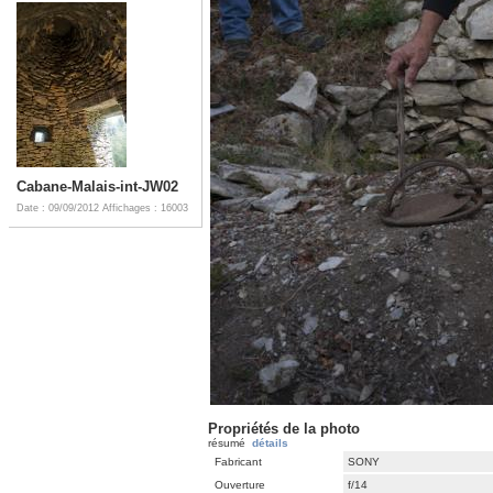
Cabane-Malais-int-JW02
Date : 09/09/2012
Affichages : 16003
Propriétés de la photo
résumé
détails
Fabricant
SONY
Ouverture
f/14