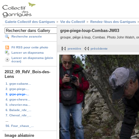
Galerie Collectif des Garrigues
Vie du Collectif
Rendez-Vous des Garrigues
grpe-piege-loup-Combas-JW03
Recherche avancée
groupe, piège à loup, Combas. Photo John Walsh, ori
Fil RSS pour cette photo
première
précédente
Lancer un diaporama
Lancer un diaporama (plein
écran)
2012_09_RdV_Bois-des-
Lens
1. grpe-cabane...
2. grpe-piege-...
3. grpe-piege-...
4. grpe-chevre...
5. chevrier-ma...
6. Balade_rdv_...
7. Cheval_rdv_...
...
56. Four_chaux_...
Image aléatoire