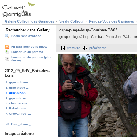
Galerie Collectif des Garrigues
Vie du Collectif
Rendez-Vous des Garrigues
grpe-piege-loup-Combas-JW03
Recherche avancée
groupe, piège à loup, Combas. Photo John Walsh, ori
Fil RSS pour cette photo
première
précédente
Lancer un diaporama
Lancer un diaporama (plein
écran)
2012_09_RdV_Bois-des-
Lens
1. grpe-cabane...
2. grpe-piege-...
3. grpe-piege-...
4. grpe-chevre...
5. chevrier-ma...
6. Balade_rdv_...
7. Cheval_rdv_...
...
56. Four_chaux_...
Image aléatoire