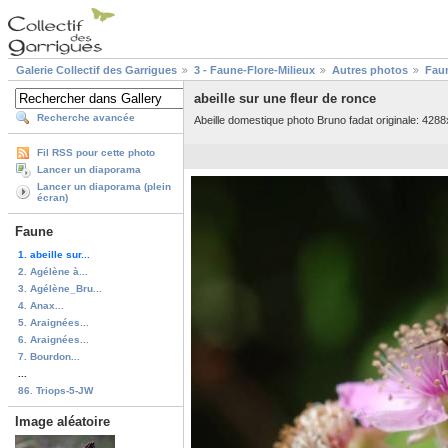
Galerie Collectif des Garrigues
3 - Faune-Flore-Milieux
Autres photos
Fau
abeille sur une fleur de ronce
Recherche avancée
Abeille domestique photo Bruno fadat originale: 428
Fil RSS pour cette photo
Lancer un diaporama
Lancer un diaporama (plein
écran)
Faune
1. abeille sur...
2. Agélène à...
3. Agélène_Bru...
4. Anax...
5. Araignées...
6. Araignées...
7. Bourdon...
...
86. Triops-5-JW
Image aléatoire