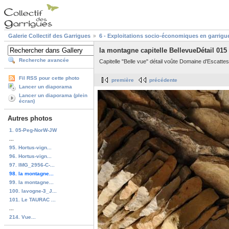
Galerie Collectif des Garrigues
6 - Exploitations socio-économiques en garrigu
la montagne capitelle BellevueDétail 015
Recherche avancée
Capitelle "Belle vue" détail voûte Domaine d'Escat
Fil RSS pour cette photo
première
précédente
Lancer un diaporama
Lancer un diaporama (plein
écran)
Autres photos
1. 05-Peg-NorW-JW
...
95. Hortus-vign...
96. Hortus-vign...
97. IMG_2956-C-...
98. la montagne...
99. la montagne...
100. lavogne-3_J...
101. Le TAURAC ...
...
214. Vue...