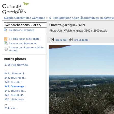
Galerie Collectif des Garrigues
6 - Exploitations socio-économiques en garrigu
Olivette-garrigue-JW09
Recherche avancée
Photo John Walsh, originale 3600 x 2800 pixels.
Fil RSS pour cette photo
première
précédente
Lancer un diaporama
Lancer un diaporama (plein
écran)
Autres photos
1. 05-Peg-NorW-JW
...
144. olive-recol...
145. olive-recol...
146. Olivette...
147. Olivette-ga...
148. olivette-ga...
149. Olivette-Pe...
150. olivier-cas...
...
214. Vue...