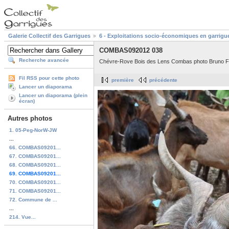
Galerie Collectif des Garrigues
6 - Exploitations socio-économiques en garrigu
COMBAS092012 038
Recherche avancée
Chévre-Rove Bois des Lens Combas photo Bruno Fa
Fil RSS pour cette photo
première
précédente
Lancer un diaporama
Lancer un diaporama (plein
écran)
Autres photos
1. 05-Peg-NorW-JW
...
66. COMBAS09201...
67. COMBAS09201...
68. COMBAS09201...
69. COMBAS09201...
70. COMBAS09201...
71. COMBAS09201...
72. Commune de ...
...
214. Vue...