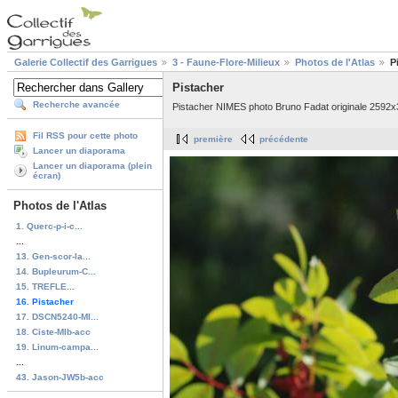
Galerie Collectif des Garrigues
3 - Faune-Flore-Milieux
Photos de l'Atlas
P
Pistacher
Recherche avancée
Pistacher NIMES photo Bruno Fadat originale 2592
Fil RSS pour cette photo
première
précédente
Lancer un diaporama
Lancer un diaporama (plein
écran)
Photos de l'Atlas
1. Querc-p-i-c...
...
13. Gen-scor-la...
14. Bupleurum-C...
15. TREFLE...
16. Pistacher
17. DSCN5240-MI...
18. Ciste-MIb-acc
19. Linum-campa...
...
43. Jason-JW5b-acc