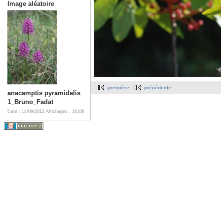
Image aléatoire
première
précédente
anacamptis pyramidalis
1_Bruno_Fadat
Date : 14/09/2012
Affichages : 16106