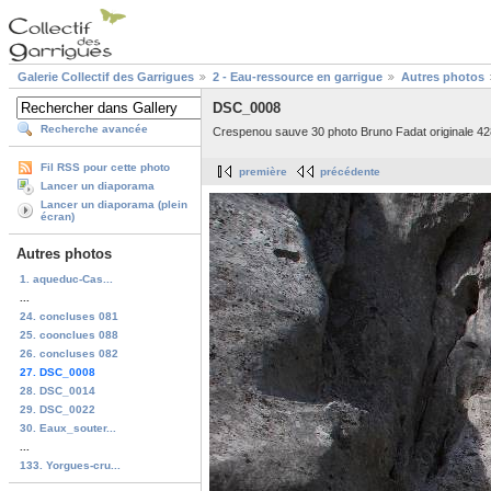
Galerie Collectif des Garrigues
2 - Eau-ressource en garrigue
Autres photos
DSC_0008
Recherche avancée
Crespenou sauve 30 photo Bruno Fadat originale 4
Fil RSS pour cette photo
première
précédente
Lancer un diaporama
Lancer un diaporama (plein
écran)
Autres photos
1. aqueduc-Cas...
...
24. concluses 081
25. coonclues 088
26. concluses 082
27. DSC_0008
28. DSC_0014
29. DSC_0022
30. Eaux_souter...
...
133. Yorgues-cru...