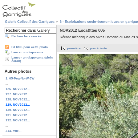
Galerie Collectif des Garrigues
6 - Exploitations socio-économiques en garrigu
NOV2012 Esca&ttes 006
Recherche avancée
Récolte mécanique des olives Domaine du Mas d'Es
Fil RSS pour cette photo
première
précédente
Lancer un diaporama
Lancer un diaporama (plein
écran)
Autres photos
1. 05-Peg-NorW-JW
...
126. NOV2012...
127. NOV2012...
128. NOV2012...
129. NOV2012...
130. NOV2012...
131. NOV2012...
132. NOV2012...
...
214. Vue...