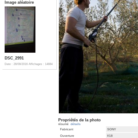
Image aléatoire
DSC_2991
Date : 28/09/2016
Affichages : 14884
Propriétés de la photo
résumé
détails
Fabricant
SONY
Ouverture
f/18