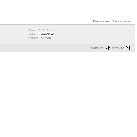
Connexion
S'enregistrer
Date : 10/12/2011
Taille :
Original :
529x794
suivante
dernière