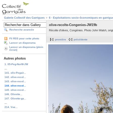
Galerie Collectif des Garrigues
6 - Exploitations socio-économiques en garrigu
olive-recolte-Congenies-JW19b
Recherche avancée
Récolte d'olives, Congénies. Photo John Walsh, origi
Fil RSS pour cette photo
première
précédente
Lancer un diaporama
Lancer un diaporama (plein
écran)
Autres photos
1. 05-Peg-NorW-JW
...
141. oliv-Pegair...
142. olive-recol...
143. olive-recol...
144. olive-recol...
145. olive-recol...
146. Olivette...
147. Olivette-ga...
...
214. Vue...