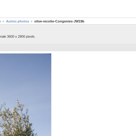
e
Autres photos
olive-recolte-Congenies-JW19b
nale 3600 x 2800 pixels.