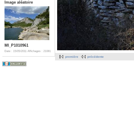
Image aléatoire
MI_P1010961
Date : 15/05/2011
Affichages : 21081
première
précédente