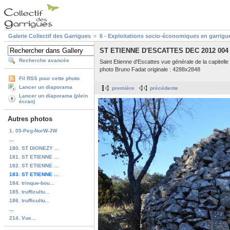
Galerie Collectif des Garrigues
6 - Exploitations socio-économiques en garrigu
ST ETIENNE D'ESCATTES DEC 2012 004
Recherche avancée
Saint Etienne d'Escattes vue générale de la capitelle
photo Bruno Fadat originale : 4288x2848
Fil RSS pour cette photo
Lancer un diaporama
première
précédente
Lancer un diaporama (plein
écran)
Autres photos
1. 05-Peg-NorW-JW
...
180. ST DIONEZY ...
181. ST ETIENNE ...
182. ST ETIENNE ...
183. ST ETIENNE ...
184. trinque-bou...
185. trufficultu...
186. trufficultu...
...
214. Vue...