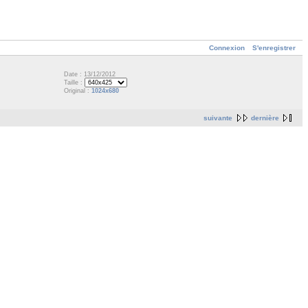
Connexion
S'enregistrer
Date : 13/12/2012
Taille :
Original :
1024x680
suivante
dernière