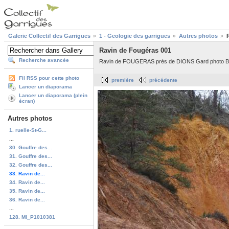
Galerie Collectif des Garrigues
1 - Geologie des garrigues
Autres photos
Ravin de Fougéras 001
Recherche avancée
Ravin de FOUGERAS prés de DIONS Gard photo Bru
Fil RSS pour cette photo
première
précédente
Lancer un diaporama
Lancer un diaporama (plein
écran)
Autres photos
1. ruelle-St-G...
...
30. Gouffre des...
31. Gouffre des...
32. Gouffre des...
33. Ravin de...
34. Ravin de...
35. Ravin de...
36. Ravin de...
...
128. MI_P1010381