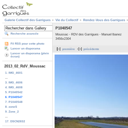
Galerie Collectif des Garrigues
Vie du Collectif
Rendez-Vous des Garrigues
P1040547
Recherche avancée
Moussac - RDV des Garrigues - Manuel Ibanez
3456x2304
Fil RSS pour cette photo
Lancer un diaporama
première
précédente
Lancer un diaporama (plein
écran)
2013_02_RdV_Moussac
1. IMG_4601
...
3. IMG_4606
4. IMG_4608
5. P1040542
6. P1040547
7. P1040548
8. zoneS
9. Zone_2
...
17. DSCN2832