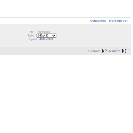
Connexion
S'enregistrer
Date : 16/02/2013
Taille :
Original :
4000x3000
suivante
dernière