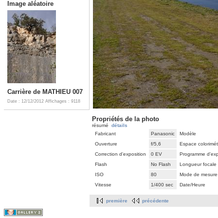
Image aléatoire
Carrière de MATHIEU 007
Date : 12/12/2012
Affichages : 9118
Propriétés de la photo
résumé
détails
Fabricant
Panasonic
Modèle
Ouverture
f/5,6
Espace colorimét
Correction d'exposition
0 EV
Programme d'exp
Flash
No Flash
Longueur focale
ISO
80
Mode de mesure
Vitesse
1/400 sec
Date/Heure
première
précédente