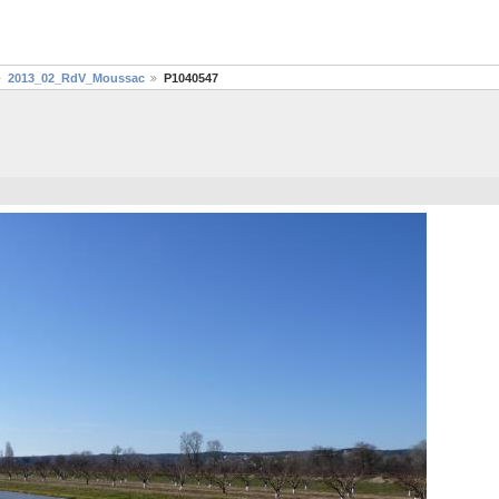
2013_02_RdV_Moussac
P1040547