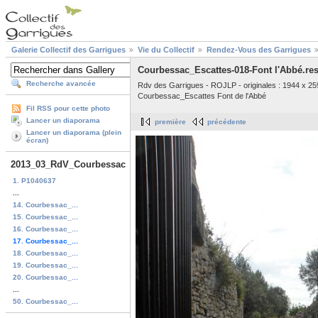
Galerie Collectif des Garrigues
Vie du Collectif
Rendez-Vous des Garrigues
Courbessac_Escattes-018-Font l'Abbé.re
Recherche avancée
Rdv des Garrigues - ROJLP - originales : 1944 x 25
Courbessac_Escattes Font de l'Abbé
Fil RSS pour cette photo
Lancer un diaporama
première
précédente
Lancer un diaporama (plein
écran)
2013_03_RdV_Courbessac
1. P1040637
...
14. Courbessac_...
15. Courbessac_...
16. Courbessac_...
17. Courbessac_...
18. Courbessac_...
19. Courbessac_...
20. Courbessac_...
...
50. Courbessac_...