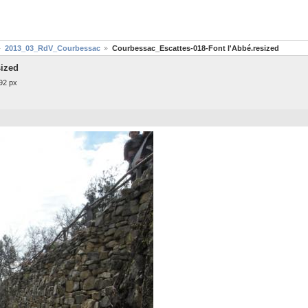
2013_03_RdV_Courbessac
Courbessac_Escattes-018-Font l'Abbé.resized
sized
92 px