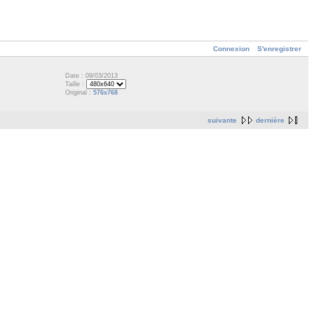
Connexion
S'enregistrer
Date : 09/03/2013
Taille :
Original :
576x768
suivante
dernière