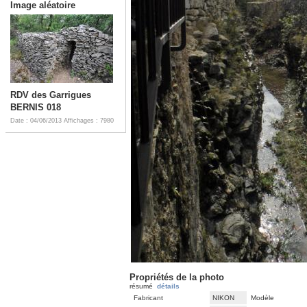
Image aléatoire
RDV des Garrigues
BERNIS 018
Date : 04/06/2013
Affichages : 7980
Propriétés de la photo
résumé
détails
Fabricant
NIKON
Modèle