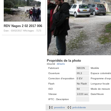
RDV Nages 2 02 2017 006
Date : 03/02/2017
Affichages : 7173
Propriétés de la photo
résumé
détails
Fabricant
NIKON
Modèle
Ouverture
f/6,3
Espace colorimét
Correction d'exposition
0 EV
Programme d'expo
Flash
No Flash
Longueur focale
ISO
64
Mode de mesure
Vitesse
1/220 sec
Date/Heure
IPTC : Description
première
précédente