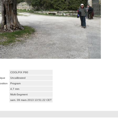
COOLPIX P80
rique
Uncalibrated
sition
Program
4,7 mm
Multi-Segment
sam. 09 mars 2013 13:51:22 CET