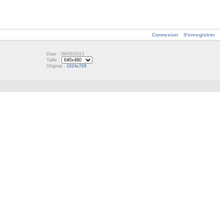
Connexion
S'enregistrer
Date : 09/03/2013
Taille :
Original :
1024x768