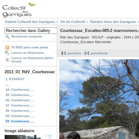
Galerie Collectif des Garrigues
Vie du Collectif
Rendez-Vous des Garrigues
Courbessac_Escattes-085-2 marronniers.
Recherche avancée
Rdv des Garrigues - ROJLP - originales : 1944 x 25
Courbessac_Escattes Marronnier
Fil RSS pour cette photo
Lancer un diaporama
première
précédente
Lancer un diaporama (plein
écran)
2013_03_RdV_Courbessac
1. P1040637
...
44. Courbessac_...
45. Courbessac_...
46. Courbessac_...
47. Courbessac_...
48. Courbessac_...
49. Courbessac_...
50. Courbessac_...
Image aléatoire