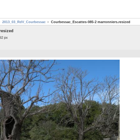
2013_03_RdV_Courbessac
Courbessac_Escattes-085-2 marronniers.resized
resized
92 px