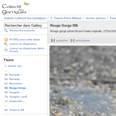
Galerie Collectif des Garrigues
3 - Faune-Flore-Milieux
Autres photos
Fau
Rouge Gorge 006
Recherche avancée
Rouge gorge photo:Bruno Fadat originale: 2753x182
Fil RSS pour cette photo
première
précédente
Lancer un diaporama
Lancer un diaporama (plein
écran)
Faune
1. abeille sur...
...
65. Rainette...
66. Rainette...
67. Rencontre
68. Rouge Gorge...
69. Sanglier...
70. Sanglier_pt-DI
71. Sauterelle ...
...
86. Triops-5-JW