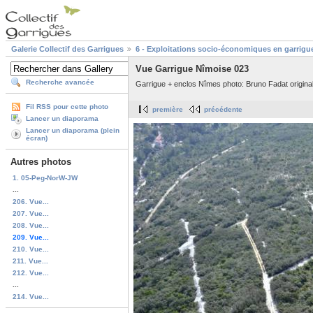
Galerie Collectif des Garrigues
6 - Exploitations socio-économiques en garrigu
Vue Garrigue Nîmoise 023
Recherche avancée
Garrigue + enclos Nîmes photo: Bruno Fadat origin
Fil RSS pour cette photo
première
précédente
Lancer un diaporama
Lancer un diaporama (plein
écran)
Autres photos
1. 05-Peg-NorW-JW
...
206. Vue...
207. Vue...
208. Vue...
209. Vue...
210. Vue...
211. Vue...
212. Vue...
...
214. Vue...