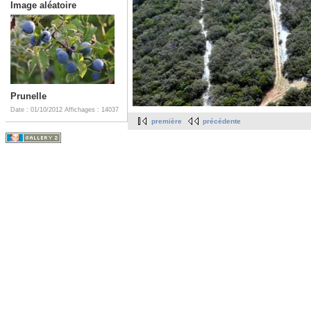
Image aléatoire
Prunelle
Date : 01/10/2012
Affichages : 14037
première
précédente