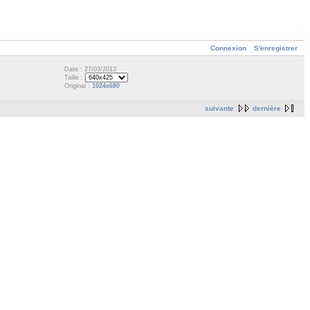
Connexion
S'enregistrer
Date : 27/03/2013
Taille :
Original :
1024x680
suivante
dernière