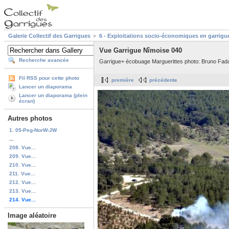
Galerie Collectif des Garrigues
6 - Exploitations socio-économiques en garrigu
Vue Garrigue Nîmoise 040
Recherche avancée
Garrigue+ écobuage Marguerittes photo: Bruno Fada
Fil RSS pour cette photo
première
précédente
Lancer un diaporama
Lancer un diaporama (plein
écran)
Autres photos
1. 05-Peg-NorW-JW
...
208. Vue...
209. Vue...
210. Vue...
211. Vue...
212. Vue...
213. Vue...
214. Vue...
Image aléatoire