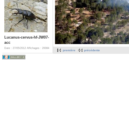
Lucanus-cervus-hf-JW07-
acc
Date : 27/05/2012
Affichages : 20084
première
précédente