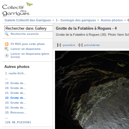
Galerie Collectif des Garrigues
1 - Geologie des garrigues
Autres photos
Grotte de la Folatière à Rogues - 4
Recherche avancée
Grotte de la Folatière à Rogues (30). Photo Yann Sch
Fil RSS pour cette photo
première
précédente
Lancer un diaporama
Lancer un diaporama (plein
écran)
Autres photos
1. ruelle-St-G...
...
19. Grotte de...
20. Grotte de...
21. Grotte de...
22. Grotte de...
23. Grotte de...
24. Grotte de...
25. Ruisseau...
...
128. MI_P1010381