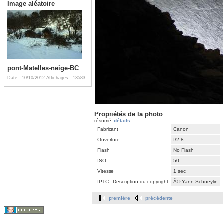
Image aléatoire
pont-Matelles-neige-BC
Date : 10/10/2012
Affichages : 13583
Propriétés de la photo
résumé
détails
Fabricant
Canon
Ouverture
f/2,8
Flash
No Flash
ISO
50
Vitesse
1 sec
IPTC : Description du copyright
Â© Yann Schneylin
première
précédente