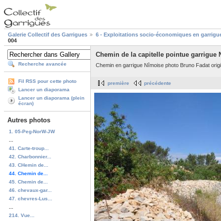
Galerie Collectif des Garrigues
6 - Exploitations socio-économiques en garrigu
004
Chemin de la capitelle pointue garrigue
Recherche avancée
Chemin en garrigue Nîmoise photo Bruno Fadat orig
Fil RSS pour cette photo
première
précédente
Lancer un diaporama
Lancer un diaporama (plein
écran)
Autres photos
1. 05-Peg-NorW-JW
...
41. Carte-troup...
42. Charbonnier...
43. CHemin de...
44. Chemin de...
45. Chemin de...
46. chevaux-gar...
47. chevres-Lus...
...
214. Vue...