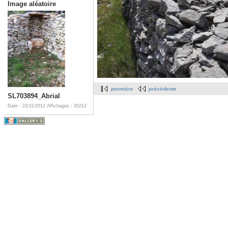
Image aléatoire
première
précédente
SL703894_Abrial
Date : 22/11/2012
Affichages : 20212