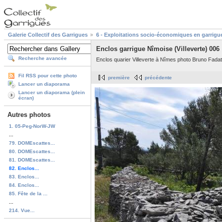
Galerie Collectif des Garrigues
6 - Exploitations socio-économiques en garrigu
Enclos garrigue Nîmoise (Villeverte) 006
Recherche avancée
Enclos quarier Villeverte à Nîmes photo Bruno Fadat
Fil RSS pour cette photo
première
précédente
Lancer un diaporama
Lancer un diaporama (plein
écran)
Autres photos
1. 05-Peg-NorW-JW
...
79. DOMEscattes...
80. DOMEscattes...
81. DOMEscattes...
82. Enclos...
83. Enclos...
84. Enclos...
85. Fête de la ...
...
214. Vue...