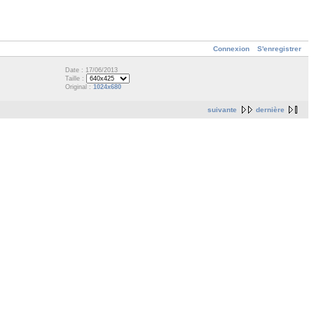
Connexion
S'enregistrer
Date : 17/06/2013
Taille :
Original :
1024x680
suivante
dernière