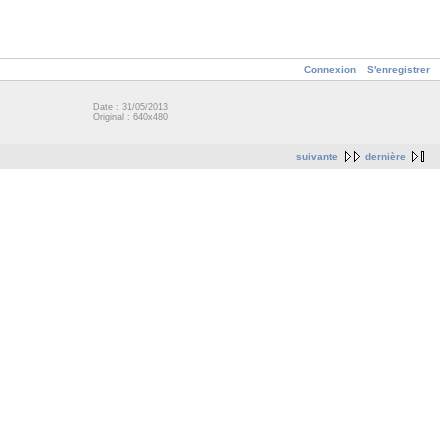
Connexion
S'enregistrer
Date : 31/05/2013
Original : 640x480
suivante
dernière