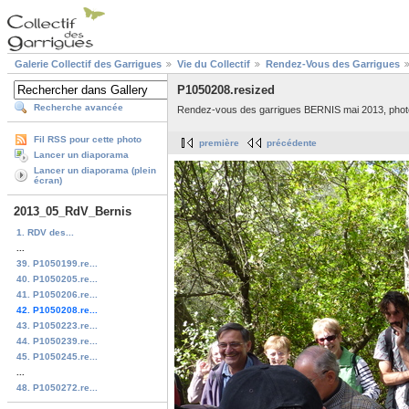
Galerie Collectif des Garrigues
Vie du Collectif
Rendez-Vous des Garrigues
P1050208.resized
Recherche avancée
Rendez-vous des garrigues BERNIS mai 2013, photo
Fil RSS pour cette photo
première
précédente
Lancer un diaporama
Lancer un diaporama (plein
écran)
2013_05_RdV_Bernis
1. RDV des...
...
39. P1050199.re...
40. P1050205.re...
41. P1050206.re...
42. P1050208.re...
43. P1050223.re...
44. P1050239.re...
45. P1050245.re...
...
48. P1050272.re...