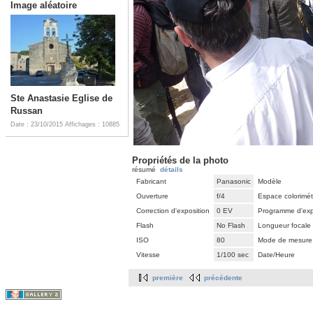
Image aléatoire
Ste Anastasie Eglise de
Russan
Date : 23/10/2015
Affichages : 10885
Propriétés de la photo
résumé
détails
Fabricant
Panasonic
Modèle
Ouverture
f/4
Espace colorimét
Correction d'exposition
0 EV
Programme d'exp
Flash
No Flash
Longueur focale
ISO
80
Mode de mesure
Vitesse
1/100 sec
Date/Heure
première
précédente