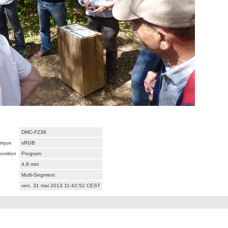
DMC-FZ38
rique
sRGB
osition
Program
4,8 mm
Multi-Segment
ven. 31 mai 2013 11:42:52 CEST