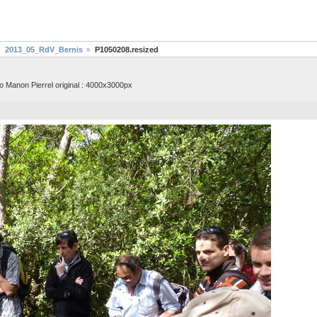
2013_05_RdV_Bernis
P1050208.resized
 Manon Pierrel original : 4000x3000px