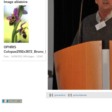
Image aléatoire
OPHRIS
Colopax2592x3872_Bruno_Fadat
Date : 14/09/2012
Affichages : 12342
première
précédente