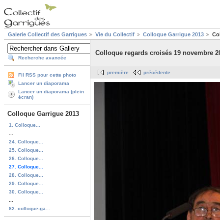
Galerie Collectif des Garrigues
Vie du Collectif
Colloque Garrigue 2013
Co
Colloque regards croisés 19 novembre 2
Recherche avancée
première
précédente
Fil RSS pour cette photo
Lancer un diaporama
Lancer un diaporama (plein
écran)
Colloque Garrigue 2013
1. Colloque...
...
24. Colloque...
25. Colloque...
26. Colloque...
27. Colloque...
28. Colloque...
29. Colloque...
30. Colloque...
...
82. colloque-ga...