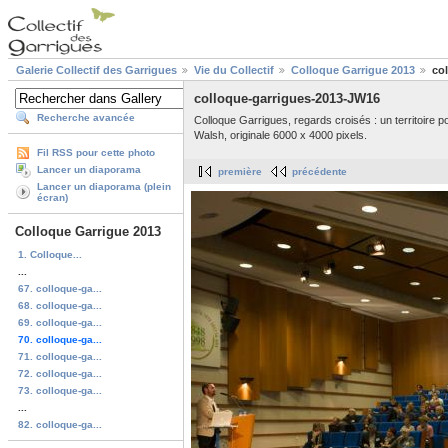
Galerie Collectif des Garrigues
Vie du Collectif
Colloque Garrigue 2013
co
colloque-garrigues-2013-JW16
Recherche avancée
Colloque Garrigues, regards croisés : un territoire 
Walsh, originale 6000 x 4000 pixels.
Fil RSS pour cette photo
Lancer un diaporama
première
précédente
Lancer un diaporama (plein
écran)
Colloque Garrigue 2013
1. Colloque...
...
67. colloque-ga...
68. colloque-ga...
69. colloque-ga...
70. colloque-ga...
71. colloque-ga...
72. colloque-ga...
73. colloque-ga...
...
82. colloque-ga...