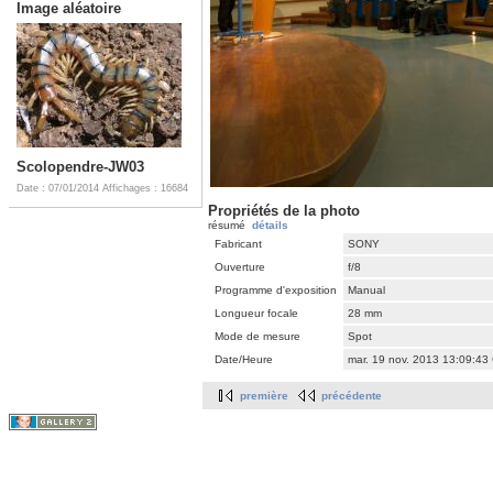
Image aléatoire
Scolopendre-JW03
Date : 07/01/2014
Affichages : 16684
Propriétés de la photo
résumé
détails
Fabricant
SONY
Ouverture
f/8
Programme d'exposition
Manual
Longueur focale
28 mm
Mode de mesure
Spot
Date/Heure
mar. 19 nov. 2013 13:09:43
première
précédente