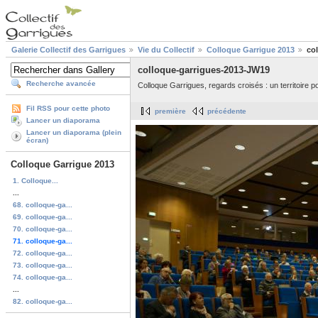
Galerie Collectif des Garrigues
Vie du Collectif
Colloque Garrigue 2013
co
colloque-garrigues-2013-JW19
Recherche avancée
Colloque Garrigues, regards croisés : un territoire 
Fil RSS pour cette photo
première
précédente
Lancer un diaporama
Lancer un diaporama (plein
écran)
Colloque Garrigue 2013
1. Colloque...
...
68. colloque-ga...
69. colloque-ga...
70. colloque-ga...
71. colloque-ga...
72. colloque-ga...
73. colloque-ga...
74. colloque-ga...
...
82. colloque-ga...