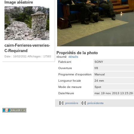
Image aléatoire
cairn-Ferrieres-verreries-
C-Requirand
Propriétés de la photo
Date : 16/02/2011
Affichages : 17593
résumé
détails
Fabricant
SONY
Ouverture
f/8
Programme d'exposition
Manual
Longueur focale
24 mm
Mode de mesure
Spot
Date/Heure
mar. 19 nov. 2013 13:15:29
première
précédente