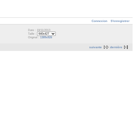
Connexion
S'enregistrer
Date : 19/11/2013
Taille :
Original :
1389x926
suivante
dernière