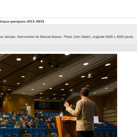
lloque-garrigues-2013-JW19
pour demain. Intervention de Manuel Ibanez. Photo John Walsh, originale 6000 x 4000 pixels.