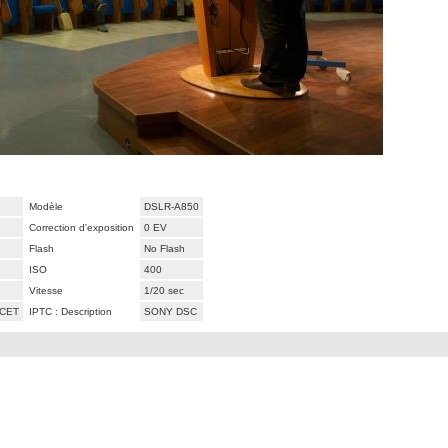
Modèle
DSLR-A850
Correction d'exposition
0 EV
Flash
No Flash
ISO
400
Vitesse
1/20 sec
 CET
IPTC : Description
SONY DSC